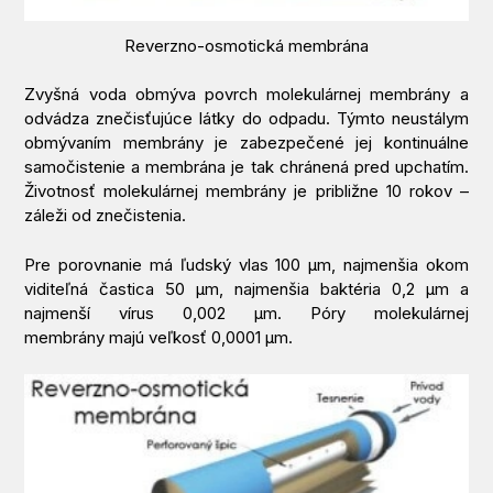
Reverzno-osmotická membrána
Zvyšná voda obmýva povrch molekulárnej membrány a
odvádza znečisťujúce látky do odpadu. Týmto neustálym
obmývaním membrány je zabezpečené jej kontinuálne
samočistenie a membrána je tak chránená pred upchatím.
Životnosť molekulárnej membrány je približne 10 rokov –
záleži od znečistenia.
Pre porovnanie má ľudský vlas 100 µm, najmenšia okom
viditeľná častica 50 µm, najmenšia baktéria 0,2 µm a
najmenší vírus 0,002 µm. Póry molekulárnej
membrány majú veľkosť 0,0001 µm.