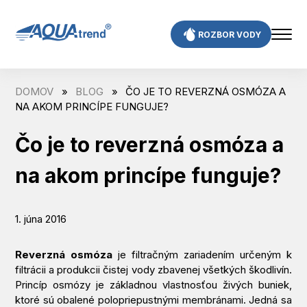
Skip
to
ROZBOR VODY
content
DOMOV
»
BLOG
»
ČO JE TO REVERZNÁ OSMÓZA A
NA AKOM PRINCÍPE FUNGUJE?
Čo je to reverzná osmóza a
na akom princípe funguje?
1. júna 2016
Reverzná osmóza
je filtračným zariadením určeným k
filtrácii a produkcii čistej vody zbavenej všetkých škodlivín.
Princíp osmózy je základnou vlastnosťou živých buniek,
ktoré sú obalené polopriepustnými membránami. Jedná sa