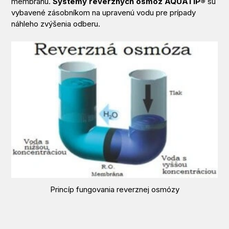
membránu.
Systémy reverzných osmóz AQUATIP®
sú
vybavené zásobníkom na upravenú vodu pre prípady
náhleho zvýšenia odberu.
Princíp fungovania reverznej osmózy