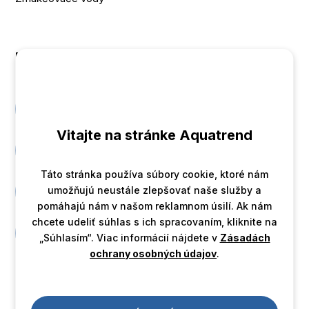
Kontakt
+421 905 700 701
Vitajte na stránke Aquatrend
Instagram
Táto stránka používa súbory cookie, ktoré nám
umožňujú neustále zlepšovať naše služby a
Facebook
pomáhajú nám v našom reklamnom úsilí. Ak nám
chcete udeliť súhlas s ich spracovaním, kliknite na
Youtube
„Súhlasím“. Viac informácií nájdete v
Zásadách
ochrany osobných údajov
.
Vytvorila
marketingová agentúra Madviso
.