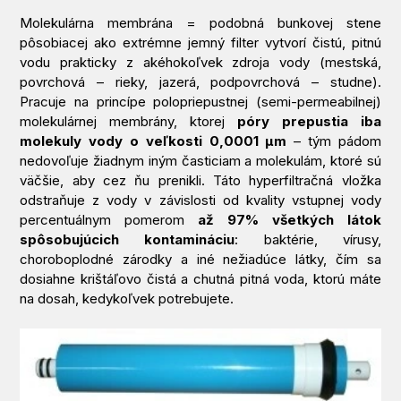
Molekulárna membrána = podobná bunkovej stene
pôsobiacej ako extrémne jemný filter vytvorí čistú, pitnú
vodu prakticky z akéhokoľvek zdroja vody (mestská,
povrchová – rieky, jazerá, podpovrchová – studne).
Pracuje na princípe polopriepustnej (semi-permeabilnej)
molekulárnej membrány, ktorej
póry prepustia iba
molekuly vody o veľkosti 0,0001 µm
– tým pádom
nedovoľuje žiadnym iným časticiam a molekulám, ktoré sú
väčšie, aby cez ňu prenikli. Táto hyperfiltračná vložka
odstraňuje z vody v závislosti od kvality vstupnej vody
percentuálnym pomerom
až 97% všetkých látok
spôsobujúcich kontamináciu
: baktérie, vírusy,
choroboplodné zárodky a iné nežiadúce látky, čím sa
dosiahne krištáľovo čistá a chutná pitná voda, ktorú máte
na dosah, kedykoľvek potrebujete.