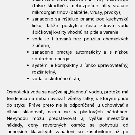
ďalšie škodlivé a nebezpečné látky vrátane
mikroorganizmov (baktérie, vírusy, prvoky),
zariadenie sa inštaluje priamo pod kuchynskú
linku, takže poskytuje čistú zdravú vodu
špičkovej kvality vhodnú na pitie a varenie,
voda je filtrovaná bez použitia chemických
zlúčenín,
zariadenie pracuje automaticky a s nízkou
spotrebou energie,
systém je kompaktný a ľahko upravovateľný,
rozšíriteľný,
voda je skutočne čistá,
Osmotická voda sa nazýva aj „hladnou“ vodou, pretože má
tendenciu na seba naviazať všetky látky, s ktorými príde
do styku. Práve preto nie je odporúčané ju uchovávať a
dlhšie skladovať, najmä nie v plastových nádobách.
Nevýhodu môžu predstavovať aj vyššie investičné
náklady, ceny reverzných osmóz sa pohybujú od
lacnejších klasických zariadení so zásobníkom až po