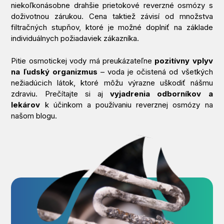
niekoľkonásobne drahšie prietokové reverzné osmózy s
doživotnou zárukou. Cena taktiež závisí od množstva
filtračných stupňov, ktoré je možné doplniť na základe
individuálnych požiadaviek zákazníka.
Pitie osmotickej vody má preukázateľne
pozitívny vplyv
na ľudský organizmus
– voda je očistená od všetkých
nežiadúcich látok, ktoré môžu výrazne uškodiť nášmu
zdraviu. Prečítajte si aj
vyjadrenia odborníkov a
lekárov
k účinkom a používaniu reverznej osmózy na
našom blogu.