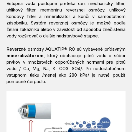
Vstupná voda postupne preteká cez mechanický filter,
uhlíkový filter, membránu reverznej osmózy, uhlíkový
koncový filter a mineralizátor a končí v samostatnom
zásobníku. Systém reverznej osmózy je možné podľa
želaní zákazníka alebo v závislosti od spôsobu znečistenia
vody rozširovať o ďalšie nadstavbové stupne.
Reverzné osmózy AQUATIP® RO sú vybavené prídavným
mineralizátorom
, ktorý obohacuje pitnú vodu o súbor
prvkov v množstvách odporúčaných normami pre pitnú
vodu / Ca, Mg, Na, K, CO3, SO4/. Pri nedostatočnom
vstupnom tlaku /menej ako 280 kPa/ je nutné použiť
pomocné čerpadlo.