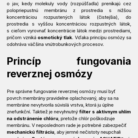
o jav, kedy molekuly vody (rozpúšťadla) prenikajú cez
polopriepustnú membránu z prostredia s nižšou
koncentráciou rozpustených látok (čistejšia), do
prostredia s vyššou koncentráciou rozpustných látok,
s cieľom vyrovnať koncentrácie látok medzi prostrediami,
pričom vzniká
osmotický tlak
. Vďaka princípu osmózy sa
odohráva väčšina vnútrobunkových procesov.
Princíp fungovania
reverznej osmózy
Pre správne fungovanie reverznej osmózy musí byť
povrch membrány pravidelne oplachovaný, aby sa na
membráne nevytvorila súvislá vrstva, ktorá ju úplne
znefunkční. Taktiež je nevyhnutný
filter s aktívnym uhlím
na odstránenie chlóru
, pretože chlór poškodzuje
membránu. V neposlednom rade je potrebné zabezpečiť
mechanickú filtráciu
, aby jemné nečistoty neupchali