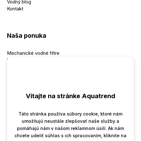
Vodný blog
Kontakt
Naša ponuka
Mechanické vodné filtre
Uhlíkové vodné filtre
Filtre na železo a mangán
UV lampy na vodu
Filtre na dusičnany a dusitany
Ionizátory vody
Zmäkčovače vody
Vitajte na stránke Aquatrend
Táto stránka používa súbory cookie, ktoré nám
Kontakt
umožňujú neustále zlepšovať naše služby a
pomáhajú nám v našom reklamnom úsilí. Ak nám
chcete udeliť súhlas s ich spracovaním, kliknite na