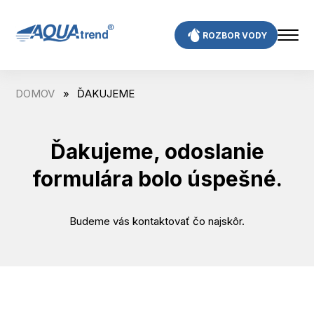
Skip
to
ROZBOR VODY
content
DOMOV
»
ĎAKUJEME
Ďakujeme, odoslanie
formulára bolo úspešné.
Budeme vás kontaktovať čo najskôr.