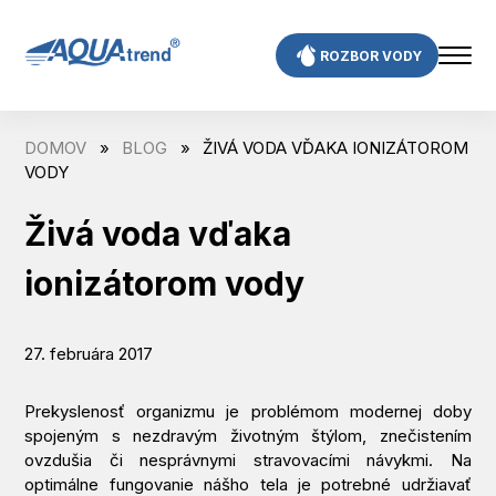
Skip
to
ROZBOR VODY
content
DOMOV
»
BLOG
»
ŽIVÁ VODA VĎAKA IONIZÁTOROM
VODY
Živá voda vďaka
ionizátorom vody
27. februára 2017
Prekyslenosť organizmu je problémom modernej doby
spojeným s nezdravým životným štýlom, znečistením
ovzdušia či nesprávnymi stravovacími návykmi. Na
optimálne fungovanie nášho tela je potrebné udržiavať