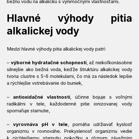
bežnú vodu na alkalickú s výnimočnými vlastnosťami.
Hlavné výhody pitia
alkalickej vody
Medzi hlavné výhody pitia alkalickej vody patrí:
–
výborné hydratačné schopnosti
, až niekoľkonásobne
silnejšie ako bežná voda, keďže štruktúru alkalickej vody
tvoria clustre s 5-6 molekulami, čo má za následok lepšie
a rýchlejšie vstrebávanie do buniek,
–
antioxidačné vlastnosti
, účinne bojuje s voľnými
radikálmi v tele, každodenné pitie ionizovanej vody
spomaľuje starnutie,
–
vyrovnáva pH v tele
, pomáha udržiavať kyslosť
organizmu v rovnováhe. Prekyslenosť organizmu vedie
k rýchlejšiemu starnutiu pokožky a rôznym závažným