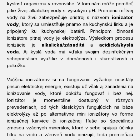
kyslosť organizmu v rovnováhe. V tom nám môže pomôcť
pitie živej alkalickej vody s vysokým pH. Premenu mŕtvej
vody na živú zabezpečuje prístroj s názvom
ionizátor
vody
, ktorý sa umiestňuje priamo na kuchynskú linku a je
pripojený ku kuchynskej batérií. Princípom činnosti
ionizátora pitnej vody je elektrolýza. Výsledkom procesu
ionizácie je
alkalická/zásaditá
a
acidická/kyslá
voda.
Aj kyslá voda má vďaka svojim dezinfekčným
schopnostiam využitie v domácnosti i starostlivosti o
pokožku.
Väčšina ionizátorov si na fungovanie vyžaduje neustály
prísun elektrickej energie, existujú už však aj zariadenia na
ionizovanie vody, ktoré dokážu fungovať i bez nej.
Ionizátor je momentálne dostupný v rôznych
prevedeniach, od tých klasických fungujúcich na báze
elektrolýzy až po alternatívne mini ionizátory vo forme
ionizačnej kanvice či ionizačnej fľaše so špeciálnou
zmesou vzácnych minerálov, ktoré v sebe spájajú účinky
filtra na vodu a zároveň vodu ionizujú, teda premieňajú