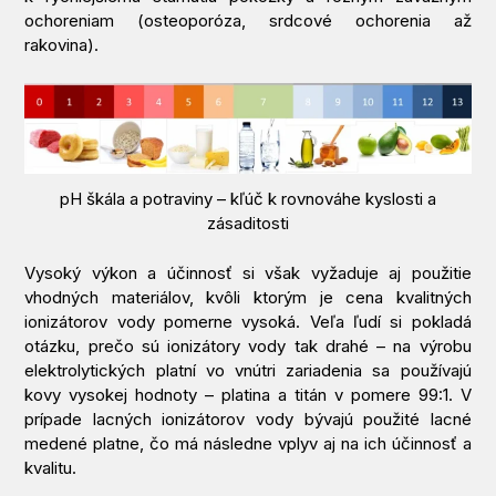
ochoreniam (osteoporóza, srdcové ochorenia až
rakovina).
pH škála a potraviny – kľúč k rovnováhe kyslosti a
zásaditosti
Vysoký výkon a účinnosť si však vyžaduje aj použitie
vhodných materiálov, kvôli ktorým je cena kvalitných
ionizátorov vody pomerne vysoká. Veľa ľudí si pokladá
otázku, prečo sú ionizátory vody tak drahé – na výrobu
elektrolytických platní vo vnútri zariadenia sa používajú
kovy vysokej hodnoty – platina a titán v pomere 99:1. V
prípade lacných ionizátorov vody bývajú použité lacné
medené platne, čo má následne vplyv aj na ich účinnosť a
kvalitu.