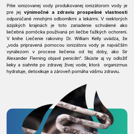
Pitie ionizovanej vody produkovanej ionizátorom vody je
pre jej
výnimočné a zdraviu prospešné vlastnosti
odporúčané mnohými odborníkmi a lekármi. V niektorých
ázijských krajinách je toto zariadenie schválené ako
liečebná pomôcka používaná pri liečbe ťažkých ochorení.
V knihe
Liečenie rakoviny
Dr. William Kelly uvádza, že
„voda pripravená pomocou ionizátora vody je najväčším
vynálezom v procese liečenia od tej doby, ako Sir
Alexander Fleming objavil penicilin“. Skúste aj vy odložiť
lieky a siahnite po zdravej živej vode, ktorá organizmus
hydratuje, detoxikuje a zároveň pomáha vášmu zdraviu.