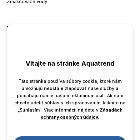
Zmäkčovače vody
Kontakt
+421 905 700 701
Vitajte na stránke Aquatrend
Instagram
Táto stránka používa súbory cookie, ktoré nám
umožňujú neustále zlepšovať naše služby a
Facebook
pomáhajú nám v našom reklamnom úsilí. Ak nám
chcete udeliť súhlas s ich spracovaním, kliknite na
Youtube
„Súhlasím“. Viac informácií nájdete v
Zásadách
ochrany osobných údajov
.
Vytvorila
marketingová agentúra Madviso
.