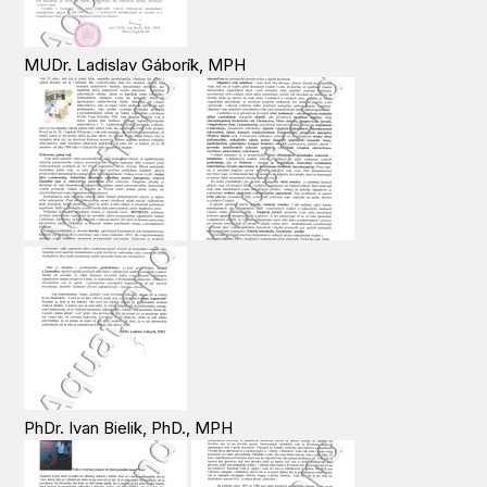
MUDr. Ladislav Gáborík, MPH
PhDr. Ivan Bielik, PhD., MPH