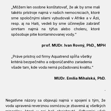
„Môžem len osobne konštatovať, že ak by sme mali
takéto prístroje najmä v našich nemocniciach, ktoré
sme spoločnými silami vybudovali v Afrike a v Ázii,
resp. aj na Haiti, vedeli by sme účinnejšie zabrániť
úmrtiam najmä na týfus alebo choleru, ktoré
spôsobuje pitie
kontaminovanej vody.
“
prof. MUDr. Ivan Rovný, PhD., MPH
„Práve prístroj od firmy Aquatrend spĺňa všetky
kritériá bezpečného a odporúčaného zariadenia
všade tam, kde voda nemá požadovanú kvalitu.“
MUDr. Emília Mihalská, PhD.
.
Negatívne názory sa objavujú najmä v spojení s tým, že
voda upravená reverznou osmózou je zbavená aj všetkých