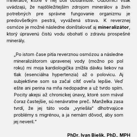
minerálov, ktoré v nej boli obsiahnuté. Odborníci však
uvádzajú, že najdôležitejším zdrojom minerálov a živín
potrebných pre správne fungovanie organizmu je
predovšetkým pestrá, vyvážená strava. K reverznej
osmóze je možné následne doinštalovať aj
mineralizátor
,
ktorý úpravenú čistú vodu obohatí o zdraviu prospešné
minerály.
„Po istom čase pitia reverznou osmózou a následne
mineralizátorom upravenej vody (možno po pol
roku) mi moja kardiologička znížila dávku liekov na
tlak (esenciálna hypertenzia) až o polovicu. Aj
subjektívne som sa začal cítiť oveľa lepšie. Veď
ešte ani perina na mňa nedopadne a už tvrdo spím.
Pocity akejsi až chronickej únavy, ktoré som mával
čoraz častejšie, sú nenávratne preč. Manželka zasa
tvrdí, že jej táto voda „vyriešila“ dlhotrvajúce
problémy s migrénou, a ja nemám dôvod, aby som
jej neveril.“
PhDr. Ivan Bielik, PhD., MPH