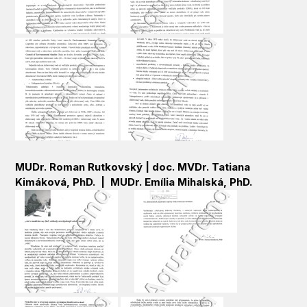
MUDr. Roman Rutkovský |
doc. MVDr. Tatiana
Kimáková, PhD. |
MUDr. Emília Mihalská, PhD.