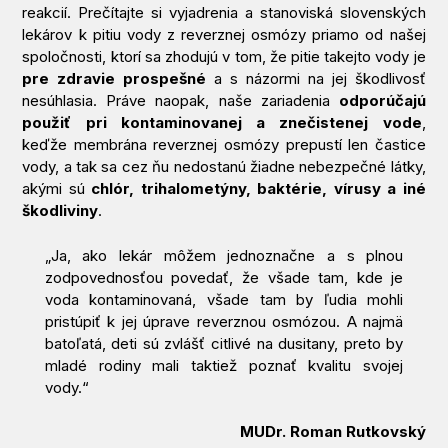
reakcií. Prečítajte si vyjadrenia a stanoviská slovenských
lekárov k pitiu vody z reverznej osmózy priamo od našej
spoločnosti, ktorí sa zhodujú v tom, že pitie takejto vody je
pre zdravie prospešné
a s názormi na jej škodlivosť
nesúhlasia. Práve naopak, naše zariadenia
odporúčajú
použiť pri kontaminovanej a znečistenej vode
,
keďže membrána reverznej osmózy prepustí len častice
vody, a tak sa cez ňu nedostanú žiadne nebezpečné látky,
akými sú
chlór, trihalometýny, baktérie, vírusy a iné
škodliviny
.
„Ja, ako lekár môžem jednoznačne a s plnou
zodpovednosťou povedať, že všade tam, kde je
voda kontaminovaná, všade tam by ľudia mohli
pristúpiť k jej úprave reverznou osmózou. A najmä
batoľatá, deti sú zvlášť citlivé na dusitany, preto by
mladé rodiny mali taktiež poznať kvalitu svojej
vody.“
MUDr. Roman Rutkovský