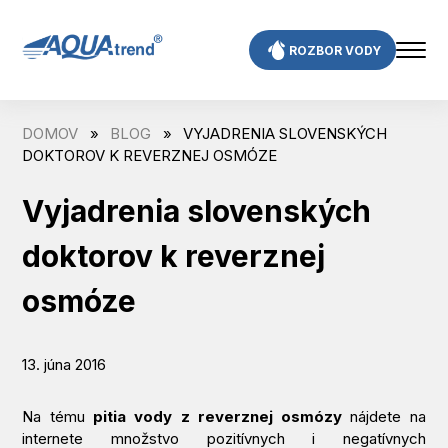
Skip
to
ROZBOR VODY
content
DOMOV
»
BLOG
»
VYJADRENIA SLOVENSKÝCH
DOKTOROV K REVERZNEJ OSMÓZE
Vyjadrenia slovenských
doktorov k reverznej
osmóze
13. júna 2016
Na tému
pitia vody z reverznej osmózy
nájdete na
internete množstvo pozitívnych i negatívnych