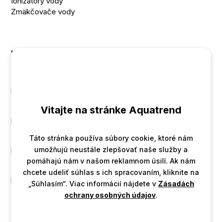
Ionizátory vody
Zmäkčovače vody
Kontakt
+421 905 700 701
Vitajte na stránke Aquatrend
Instagram
Táto stránka používa súbory cookie, ktoré nám
umožňujú neustále zlepšovať naše služby a
Facebook
pomáhajú nám v našom reklamnom úsilí. Ak nám
chcete udeliť súhlas s ich spracovaním, kliknite na
Youtube
„Súhlasím“. Viac informácií nájdete v
Zásadách
ochrany osobných údajov
.
Vytvorila
marketingová agentúra Madviso
.