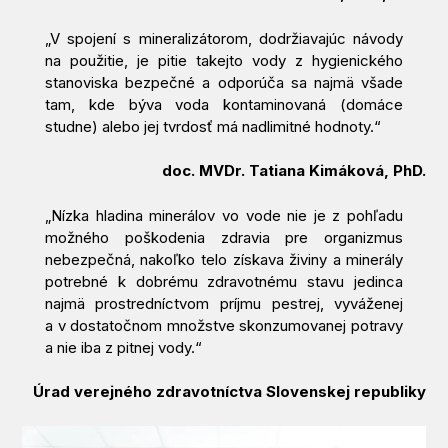
„V spojení s mineralizátorom, dodržiavajúc návody
na použitie, je pitie takejto vody z hygienického
stanoviska bezpečné a odporúča sa najmä všade
tam, kde býva voda kontaminovaná (domáce
studne) alebo jej tvrdosť má nadlimitné hodnoty.“
doc. MVDr. Tatiana Kimáková, PhD.
„Nízka hladina minerálov vo vode nie je z pohľadu
možného poškodenia zdravia pre organizmus
nebezpečná, nakoľko telo získava živiny a minerály
potrebné k dobrému zdravotnému stavu jedinca
najmä prostredníctvom príjmu pestrej, vyváženej
a v dostatočnom množstve skonzumovanej potravy
a nie iba z pitnej vody.“
Úrad verejného zdravotníctva Slovenskej republiky